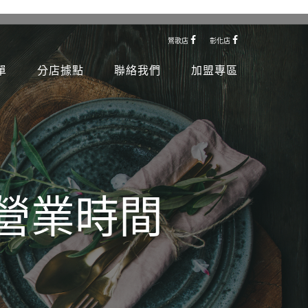
鶯歌店
彰化店
單
分店據點
聯絡我們
加盟專區
節營業時間