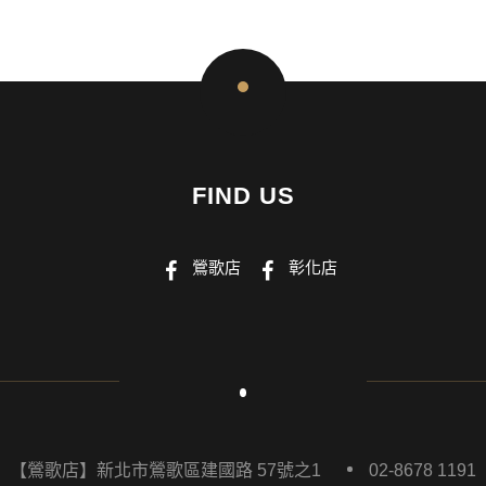
FIND US
鶯歌店
彰化店
【鶯歌店】新北市鶯歌區建國路 57號之1
02-8678 1191