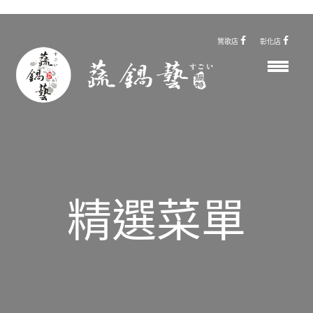
鶯歌店
彰化店
精選菜單