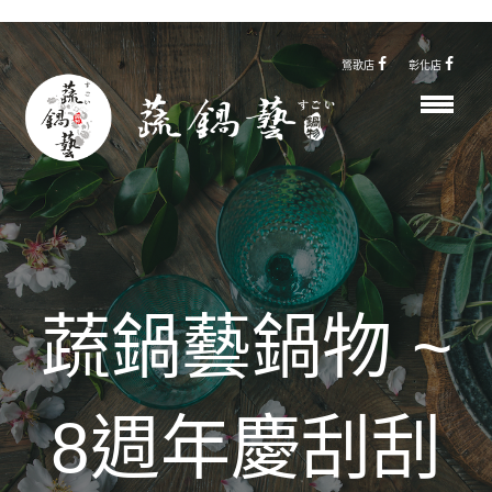
鶯歌店
彰化店
蔬鍋藝鍋物 ~
8週年慶刮刮