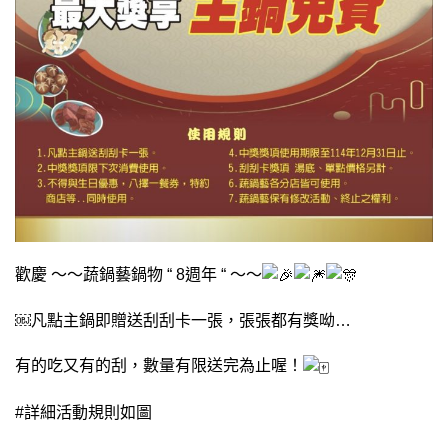
歡慶 ～～蔬鍋藝鍋物 “ 8週年 “ ～～
￼凡點主鍋即贈送刮刮卡一張，張張都有獎呦…
有的吃又有的刮，數量有限送完為止喔！
#詳細活動規則如圖